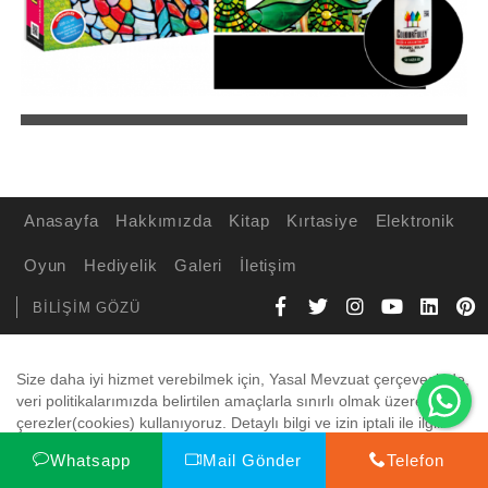
Anasayfa
Hakkımızda
Kitap
Kırtasiye
Elektronik
Oyun
Hediyelik
Galeri
İletişim
BİLİŞİM GÖZÜ
Wh
Size daha iyi hizmet verebilmek için, Yasal Mevzuat çerçevesinde,
veri politikalarımızda belirtilen amaçlarla sınırlı olmak üzere
çerezler(cookies) kullanıyoruz. Detaylı bilgi ve izin iptali ile ilgili
olarak
Gizlilik Politikamızı
tıklayarak inceleyebilirsiniz.
Whatsapp
Mail Gönder
Telefon
Kabul Et