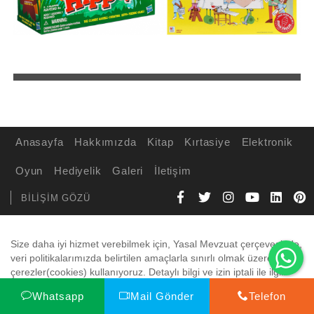
Anasayfa
Hakkımızda
Kitap
Kırtasiye
Elektronik
Oyun
Hediyelik
Galeri
İletişim
BİLİŞİM GÖZÜ
Wh
Size daha iyi hizmet verebilmek için, Yasal Mevzuat çerçevesinde,
veri politikalarımızda belirtilen amaçlarla sınırlı olmak üzere
çerezler(cookies) kullanıyoruz. Detaylı bilgi ve izin iptali ile ilgili
olarak
Gizlilik Politikamızı
tıklayarak inceleyebilirsiniz.
Whatsapp
Mail Gönder
Telefon
Kabul Et