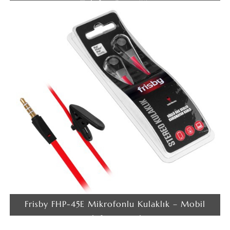
Telefon Desteği)
Frisby FHP-45E Mikrofonlu Kulaklık – Mobil
telefon uyumlu