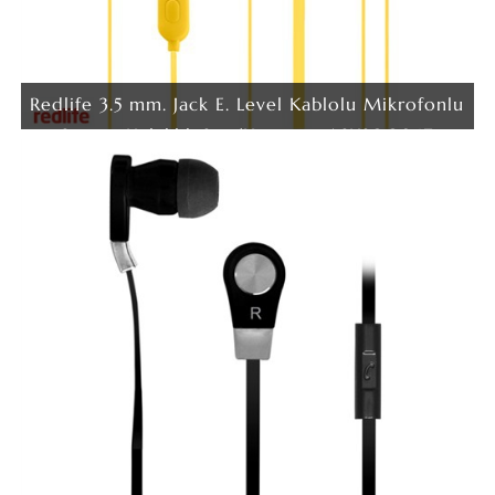
Redlife 3.5 mm. Jack E. Level Kablolu Mikrofonlu
Stereo Kulaklık Sarı/Kırmızı - ASKS00847