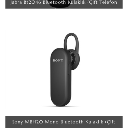
Jabra Bt2046 Bluetooth Kulaklık (Çift Telefon
Desteği)
Sony MBH20 Mono Bluetooth Kulaklık (Çift